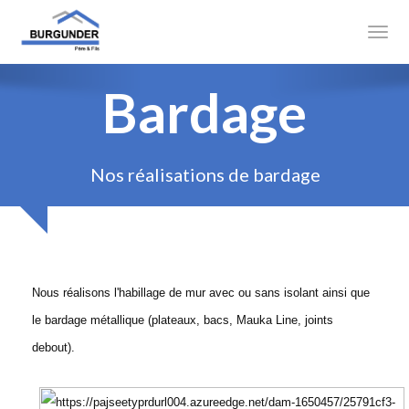
Accueil
Toggl
Etanchéité
Bardage
Couverture
Zinguerie
Nos réalisations de bardage
Bardage
Photos
Nous réalisons l'habillage de mur avec ou sans isolant ainsi que
Nous recrutons
le bardage métallique (plateaux, bacs, Mauka Line, joints
debout).
Mécénat / sponsoring
Contact